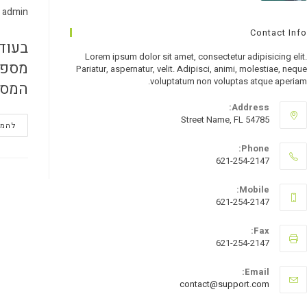
admin
Contact Info
בעוד
Lorem ipsum dolor sit amet, consectetur adipisicing elit.
מספק
Pariatur, aspernatur, velit. Adipisci, animi, molestiae, neque
voluptatum non voluptas atque aperiam.
המסח
Address:
Street Name, FL 54785
להמש
Phone:
621-254-2147
Mobile:
621-254-2147
Fax:
621-254-2147
Email:
contact@support.com