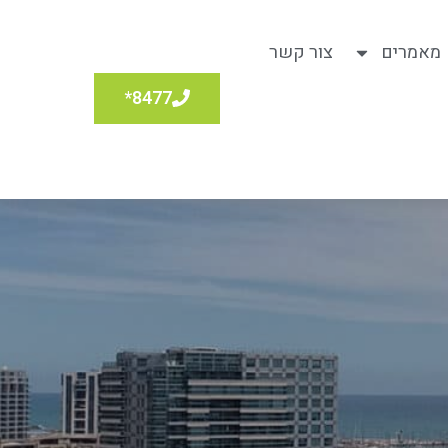
מאמרים
צור קשר
8477*