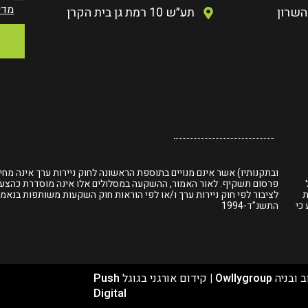
מדי
השרון
תע״ש 10 רמת גן בית הקרן
ובתקנותיו) אשר אינם מנויים בתוספת הראשונה לחוק ניירות ערך אינה מחי
פרסום תשקיף. לאור האמור, ההשקעה במסלולים אלו אינה מוסדרת כהצע
ת
לציבור לפי חוק ניירות ערך ו/או לפי הוראות חוק השקעות משותפות בנאמנ
הקובע כי
התשנ"ד-1994
ב ובניה
Owllygroup
|
קידום אורגני בגוגל
Push
Digital