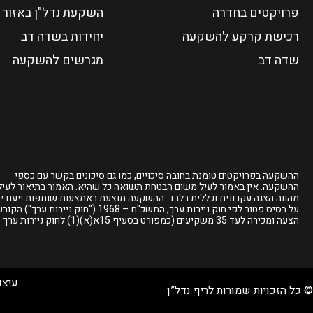
פרויקטים בחדרה
השקעת נדל"ן באזור 
רכישת קרקע להשקעה
יחידות בשדה דב
שדה דב
מגרשים להשקעה
ההשקעה בפרויקטים טומנת בחובה סיכויים, כמו גם סיכונים בקשר עם כספי
ההשקעה. אין באמור לעיל משום הבטחת תשואה כל שהיא. האמור בתיאור לעיל
מהווה הצגה עקרונית וכללית בלבד. ההשקעה מוצעת באמצעות שותפות ייעודי
על בסיס פטור לפי חוק ניירות ערך, התשכ"ח – 1968 ("חוק ניירות ערך") 
הצעה ומכירה לעד 35 משקיעים
(כמפורט בסעיף 15א(א)(1) לחוק ניירות ערך
עיצו
© כל הזכויות שמורות לריף נדל”ן