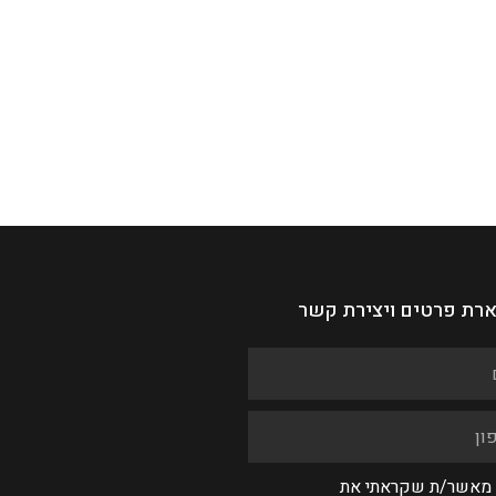
רת פרטים ויצירת קשר
 מאשר/ת שקראתי את