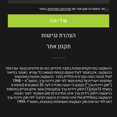
אני מאשר/ת שקראתי את
מדיניות הפרטיות
באתר
שליחה
הצהרת נגישות
תקנון אתר
ההשקעה בפרויקטים טומנת בחובה סיכויים, כמו גם סיכונים בקשר עם כספי
ההשקעה. אין באמור לעיל משום הבטחת תשואה כל שהיא. האמור בתיאור
לעיל מהווה הצגה עקרונית וכללית בלבד. ההשקעה מוצעת באמצעות
שותפות ייעודית על בסיס פטור לפי חוק ניירות ערך, התשכ"ח – 1968
("חוק ניירות ערך") הקובע כי הצעה ומכירה לעד 35 משקיעים
(כמפורט
בסעיף 15א(א)(1) לחוק ניירות ערך
ובתקנותיו) אשר אינם מנויים בתוספת
הראשונה לחוק ניירות ערך אינה מחייבת פרסום תשקיף. לאור האמור,
ההשקעה במסלולים אלו אינה מוסדרת כהצעה לציבור לפי חוק ניירות ערך
ו/או לפי הוראות חוק השקעות משותפות בנאמנות, התשנ"ד-1994