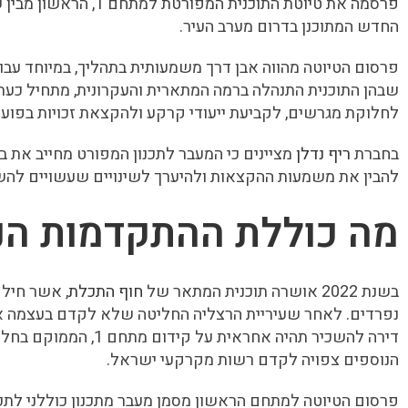
פרסמה את טיוטת התוכנית 
החדש המתוכנן בדרום מערב העיר.
פרסום הטיוטה מהווה אבן דרך משמעותית בתהליך, במיוחד עבו
שבהן התוכנית התנהלה ברמה המתארית והעקרונית, מתחיל כעת
לחלוקת מגרשים, לקביעת ייעודי קרקע ולהקצאת זכויות בפועל
בחברת
ריף נדלן
מציינים כי המעבר לתכנון המפורט מחייב את 
להבין את משמעות ההקצאות ולהיערך לשינויים שעשויים להשפ
מה כוללת ההתקדמות הנ
בשנת 2022 אושרה תוכנית המתאר של
חוף התכלת
, אשר חיל
נפרדים. לאחר שעיריית הרצליה החליטה שלא לקדם בעצמה את 
דירה להשכיר תהיה אחראית
הנוספים צפויה לקדם רשות מקרקעי ישראל.
פרסום הטיוטה למתחם הראשון מסמן מעבר מתכנון כוללני לתכנו