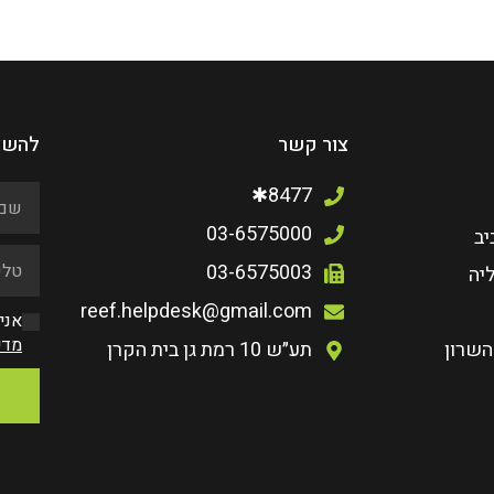
צור קשר
להשא
8477✱
03-6575000
יב
03-6575003
יה
reef.helpdesk@gmail.com
אני
מדי
השרון
תע״ש 10 רמת גן בית הקרן