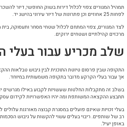
תמהיל המגורים צפוי לכלול דירות בשוק החופשי, דיור להשכר
לפחות 25 אחוזים וכן פתרונות של דיור עירוני בהישג יד.
לצד המגורים, צפוי המתחם לכלול שטחי מסחר ותעסוקה, בית מלון,
מרכזים קהילתיים ושטחים ירוקים.
שלב מכריע עבור בעלי הז
התקופה שבין פרסום טיוטת התוכנית לבין גיבוש טבלאות ההקצא
אך עבור בעלי הקרקע מדובר בתקופה משמעותית במיוחד.
בשלב זה מתקבלות החלטות שעשויות לקבוע באילו מגרשים יוקצ
תתבצע ההקצאה המשותפת ומה יהיו האפשרויות לקידום עסקה א
בעלי זכויות שאינם פועלים במסגרת קבוצה מאורגנת עלולים
רב של שותפים. ריבוי בעלים עשוי להקשות על גיבוש הסכמות,
באופן יעיל.