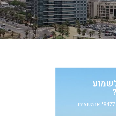
לשמוע
חייגו עכשיו 8477* או השאירו