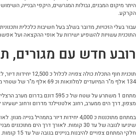
היתר מיקום המבנים, גבולות המגרשים, היקפי הבנייה, השימושים
הקרקע.
עבור בעלי הזכויות, מדובר בשלב בעל חשיבות כלכלית ותכנוני
התוכנית עשויות להשפיע ישירות על אופי ההקצאה ועל אפשרו
רובע חדש עם מגורים, ת
134 אלף מ"ר המיועדים למלונאות וכ 69 אלף מ"ר של שטחי מסחר.
מתחם 1 משתרע על שטח של כ 595 דונם 
מצפון, דרך הים ממערב, רחוב אלטנוילנד מדרום ורחוב ישעיהו ל
במתחם מתוכננות כ 4,000 יחידות דיור בתמהיל בני
חלקי המתחם צפויים להיבנות בניינים בגובה של עד 15 קומות.