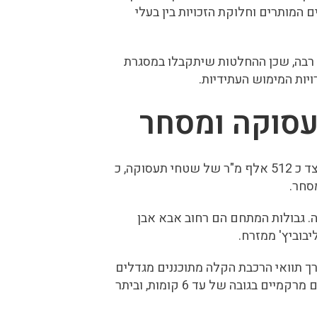
 המותרים וחלוקת הזכויות בין בעלי
ת רבה, שכן ההחלטות שיתקבלו במסגרת
יות המימוש העתידיות.
עסוקה ומסחר
תוכנית חוף התכלת כולה צפויה לכלול כ 12,500 יחידות דיור, לצד כ 512 אלף מ"ר של שטחי תעסוקה, כ
בדרום מערב הרצליה. גבולות המתחם הם רחוב אבא אבן
יבוביץ' ממזרח.
יה מגוון. לאורך תוואי הרכבת הקלה מתוכננים מגדלים
שיגיעו לגובה של עד 30 קומות. לאורך דרך הים מתוכננים מבנים מרקמיים בגובה של עד 6 קומות, וביתר