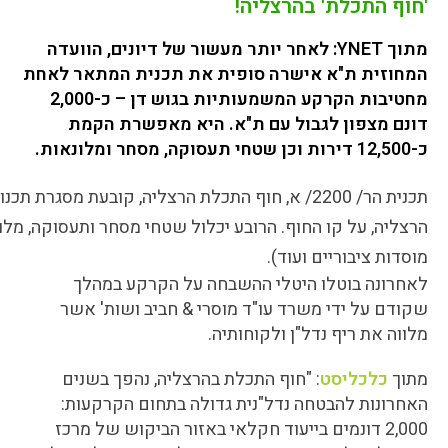
'חוף התכלת' בהרצליה!
מתוך YNET: לאחר יותר מעשור של דיונים, הוועדה
המחוזית ת"א אישרה סופית את תכנית המתאר לאחת
מחטיבות הקרקע המשמעותיות בגוש דן – כ-2,000
דונם מצפון לגבול עם ת"א. היא מאפשרת הקמת
כ-12,500 דירות וכן שטחי תעסוקה, מסחר ומלונאות.
תכנית הר/ 2200/ א, חוף התכלת הרצליה, קובעת מסגר
הרצליה, על קו החוף. הרובע יכלול שטחי מסחר ותעסוקה, מלונ
מוסדות ציבוריים ועוד).
לאחרונה בוטלו היטלי ההשבחה על הקרקע במהלך
שקודם על ידי משרד עו"ד מוסרי & חביב ושות' אשר
מלווה את ריף נדל"ן ולקוחותיה.
מתוך
כלכליסט
: "חוף התכלת בהרצליה, נהפך בשנים
האחרונות להבטחה נדל"נית גדולה בתחום הקרקעות:
2,000 דונמים בייעוד חקלאי באזור הביקוש של מרכז