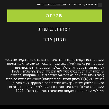
אני מאשר/ת שקראתי את
מדיניות הפרטיות
באתר
שליחה
הצהרת נגישות
תקנון אתר
ההשקעה בפרויקטים טומנת בחובה סיכויים, כמו גם סיכונים בקשר עם כספי
ההשקעה. אין באמור לעיל משום הבטחת תשואה כל שהיא. האמור בתיאור
לעיל מהווה הצגה עקרונית וכללית בלבד. ההשקעה מוצעת באמצעות
שותפות ייעודית על בסיס פטור לפי חוק ניירות ערך, התשכ"ח – 1968
("חוק ניירות ערך") הקובע כי הצעה ומכירה לעד 35 משקיעים
(כמפורט
בסעיף 15א(א)(1) לחוק ניירות ערך
ובתקנותיו) אשר אינם מנויים בתוספת
הראשונה לחוק ניירות ערך אינה מחייבת פרסום תשקיף. לאור האמור,
ההשקעה במסלולים אלו אינה מוסדרת כהצעה לציבור לפי חוק ניירות ערך
ו/או לפי הוראות חוק השקעות משותפות בנאמנות, התשנ"ד-1994