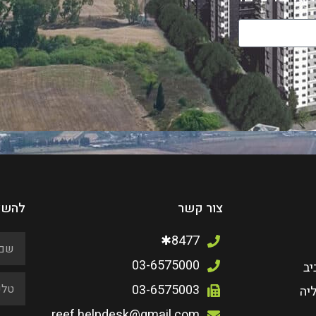
צור קשר
להשא
8477✱
03-6575000
יב
03-6575003
יה
reef.helpdesk@gmail.com