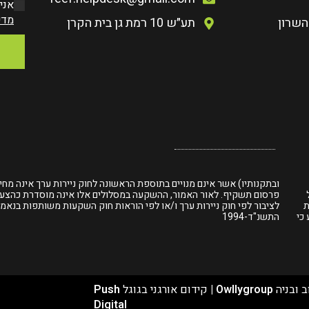
אני
מדי
השרון
תע״ש 10 רמת גן בית הקרן
ובתקנותיו) אשר אינם מנויים בתוספת הראשונה לחוק ניירות ערך אינה מחי
פרסום תשקיף. לאור האמור, ההשקעה במסלולים אלו אינה מוסדרת כהצע
ת
לציבור לפי חוק ניירות ערך ו/או לפי הוראות חוק השקעות משותפות בנאמנ
הקובע כי
התשנ"ד-1994
ב ובניה
Owllygroup
|
קידום אורגני בגוגל
Push
Digital