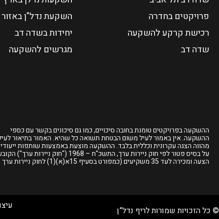
פרויקטים בחדרה
השקעת נדל"ן באזור 
רכישת קרקע להשקעה
יחידות בשדה דב
שדה דב
מגרשים להשקעה
ההשקעה בפרויקטים טומנת בחובה סיכויים, כמו גם סיכונים בקשר עם כספי
ההשקעה. אין באמור לעיל משום הבטחת תשואה כל שהיא. האמור בתיאור לעיל
מהווה הצגה עקרונית וכללית בלבד. ההשקעה מוצעת באמצעות שותפות ייעודי
על בסיס פטור לפי חוק ניירות ערך, התשכ"ח – 1968 ("חוק ניירות ערך") 
הצעה ומכירה לעד 35 משקיעים
(כמפורט בסעיף 15א(א)(1) לחוק ניירות ערך
עיצו
© כל הזכויות שמורות לריף נדל”ן