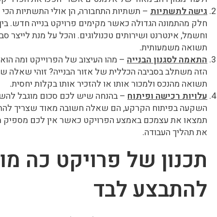
גישה לתשתיות
– תשתיות התחבורה, הן אולי התשתיות הכי ח
חלק מהתמונה הגדולה כאשר מקימים פרויקט בנייה חדש. בין
וחשמל, אינטרנט ושירותים טכנולוגים. והכל על מנת לייצר ס
תשואה משמעותית.
התאמה לסגנון הבנייה
– מהו העיצוב של הפרוייקט ומה הוא 
הזה משתלב בסביבה הכללית של אזור הבנייה? זוהי שאלה ש
תשואה מהנכס ולמכור אותו או להזכיר אותו בקלות יחסית.
עלויות רכישה ופיתוח
– בהנחה שיש לכם סכום מוגבל להשק
השקעה בפיתוח הקרקע, הם שאלה חשובה מאוד שצריך להת
תמצאו את עצמכם באמצע הפרויקט כאשר אין לכם מספיק מ
את תהליך העבודה.
תכנון של פרויקט כה מור
להתבצע לבד