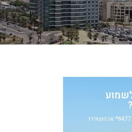
לשמוע
חייגו עכשיו 8477* או השאירו