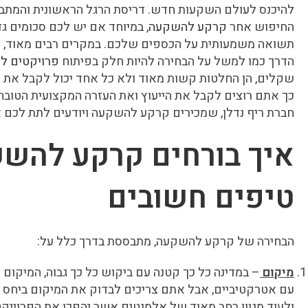
להיכנס לעולם השקעות חדש. דריסת הרגל הראשונית והמתב
החיפוש אחר
קרקע להשקעה
, במיוחד אם יש לכם סכומים ג
תשואה משמעותית על הכספים שלכם. במקרים רבים מאוד, ה
הדרך כמו למשל על הבחירה להיות חלק בפיתוח
פרויקטים לי
שקלים, הן החלטות קשות מאוד ולא כל אחד יכול לקבל את ה
כך אתם רוצים לקבל את הייעוץ ואת העזרה המקצועית הטובה
חברת ריף נדלן, שמכירים קרקע להשקעה ויודעים לתת לכם 
איך בורחים קרקע להש
טיפים חשובים
הבחירה של קרקע להשקעה, מתבססת בדרך כלל על:
מיקום
– במדינה כל כך קטנה עם ביקוש כל כך גבוה, המיקום
עם אטרקטיביים, אבל אתם צריכים לבדוק את המיקום ביחס 
ולעוד מגוון רחב מאוד של אלמנטים אשר יהפכו את הפרויי