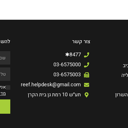
צור קשר
להשא
8477✱
03-6575000
יב
03-6575003
יה
reef.helpdesk@gmail.com
אני
מדי
השרון
תע״ש 10 רמת גן בית הקרן