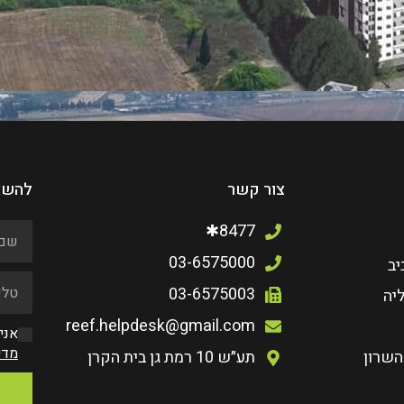
צור קשר
להשא
8477✱
03-6575000
יב
03-6575003
יה
reef.helpdesk@gmail.com
אני
מדי
השרון
תע״ש 10 רמת גן בית הקרן