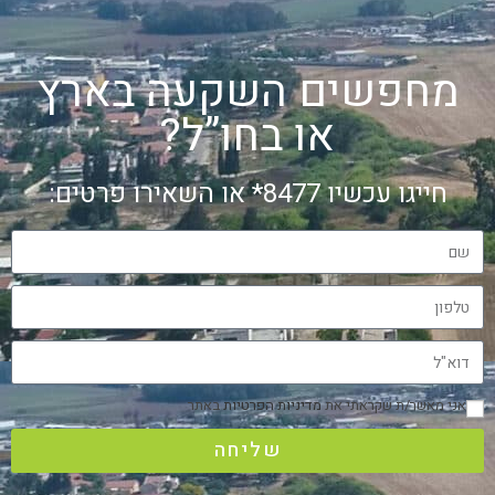
מחפשים השקעה בארץ
או בחו”ל?
חייגו עכשיו 8477* או השאירו פרטים:
אני מאשר/ת שקראתי את
מדיניות הפרטיות
באתר
שליחה