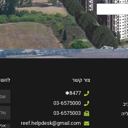
צור קשר
להשא
8477✱
03-6575000
יב
03-6575003
יה
reef.helpdesk@gmail.com
אני