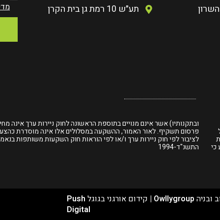
מדי
השרון
תע״ש 10 רמת גן בית הקרן
ובתקנותיו) אשר אינם מנויים בתוספת הראשונה לחוק ניירות ערך אינה מחי
פרסום תשקיף. לאור האמור, ההשקעה במסלולים אלו אינה מוסדרת כהצע
ת
לציבור לפי חוק ניירות ערך ו/או לפי הוראות חוק השקעות משותפות בנאמנ
הקובע כי
התשנ"ד-1994
ב ובניה
Owllygroup
|
קידום אורגני בגוגל
Push
Digital