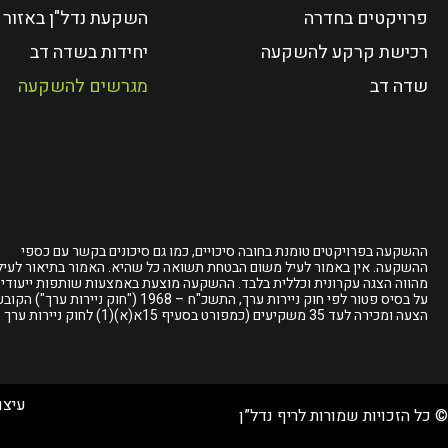
פרויקטים בחדרה
השקעת נדל"ן באזור 
רכישת קרקע להשקעה
יחידות בשדה דב
שדה דב
מגרשים להשקעה
ההשקעה בפרויקטים טומנת בחובה סיכויים, כמו גם סיכונים בקשר עם כספי
ההשקעה. אין באמור לעיל משום הבטחת תשואה כל שהיא. האמור בתיאור לעיל
מהווה הצגה עקרונית וכללית בלבד. ההשקעה מוצעת באמצעות שותפות ייעודי
על בסיס פטור לפי חוק ניירות ערך, התשכ"ח – 1968 ("חוק ניירות ערך") 
הצעה ומכירה לעד 35 משקיעים
(כמפורט בסעיף 15א(א)(1) לחוק ניירות ערך
עיצו
© כל הזכויות שמורות לריף נדל”ן