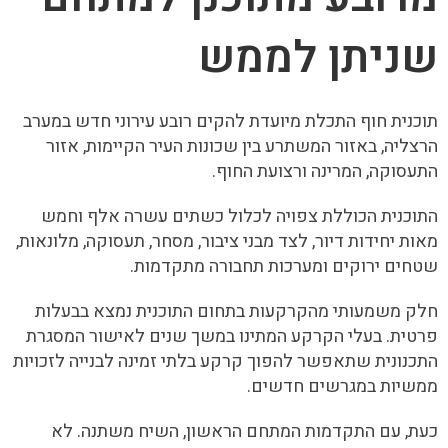
שניתן לממש
תוכנית חוף התכלת מיועדת להקים רובע עירוני חדש במערב
הרצליה, באזור המשתרע בין שכונות העיר הקיימות, אזור
התעסוקה, המרינה ורצועת החוף.
התוכנית הכוללת צפויה לכלול כשתים עשרה אלף וחמש
מאות יחידות דיור, לצד מבני ציבור, מסחר, תעסוקה, מלונאות,
שטחים ירוקים ומערכות תחבורה מתקדמות.
חלק משמעותי מהקרקעות בתחום התוכנית נמצא בבעלות
פרטית. בעלי הקרקע המתינו במשך שנים לאישור המסגרת
התכנונית שתאפשר להפוך קרקע בלתי זמינה לבנייה לזכויות
ממשיות במגרשים חדשים.
כעת, עם התקדמות המתחם הראשון, השיח משתנה. לא