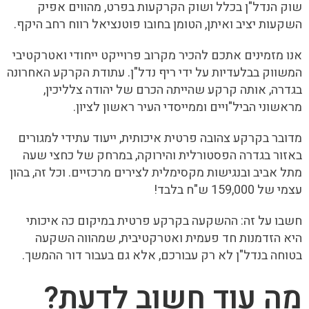
שוק הנדל"ן בכלל ושוק הקרקעות בפרט, מהווים אפיק
השקעות יציב ואיתן, הטומן בחובו פוטנציאל רווח רחב היקף.
אנו מזמינים אתכם להכיר מקרוב פרוייקט ייחודי ואטרקטיבי
המשווק בבלעדיות על ידי ריף נדל"ן. עתודת הקרקע האחרונה
בגדרה, אותה קרקע שהייתה הכרם של יהודה צלליכין,
מראשוני הביל"ויים וממייסדי העיר ראשון לציון.
מדובר בקרקע צהובה פרטית איכותית, ייעוד עתידי למגורים
באזור בגדרה הפסטורלית והירוקה, במרחק של כחצי שעה
מתל אביב ובנגישות מקסימלית לצירים מרכזיים. וכל זה, בהון
עצמי של 159,000 ש"ח בלבד!
חשבו על זה: ההשקעה בקרקע פרטית במיקום כה איכותי
היא הזדמנות חד פעמית ואטרקטיבית, שמהווה השקעה
בטוחה בנדל"ן לא רק עבורכם, אלא גם בעבור דור ההמשך.
מה עוד חשוב לדעת?