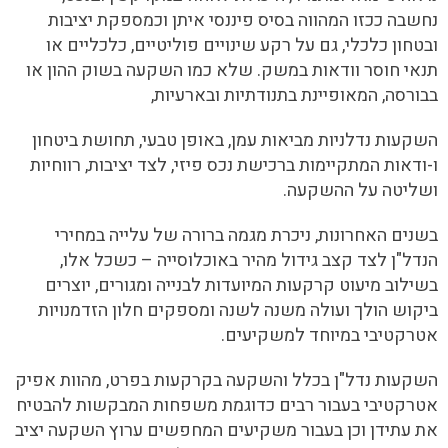
נחשבה ככזו המהווה בסיס פיננסי איתן וכמספקת יציבות
ובטחון כלכלי, גם על רקע שינויים פוליטיים, כלכליים או
תנאי חוסר וודאות במשק. שלא כמו השקעה בשוק ההון או
בבורסה, המאופיינת בתנודתיות ובארעיות,
השקעות נדלניות מביאות עמן, באופן טבעי, תחושת ביטחון
ו-ודאות המתקיימות ברכישת נכס פיזי, לצד יציבות, רווחיות
ושליטה על ההשקעה.
בשנים האחרונות, ניכרת מגמה ברורה של עלייה במחירי
הנדל"ן לצד קצב גידול מהיר באוכלוסייה – כשכל אלו,
בשילוב מיעוט קרקעות המיועדות לבנייה ומגורים, יוצרים
ביקוש הולך ועולה משנה לשנה ומספקים חלון הזדמנויות
אטרקטיבי במיוחד למשקיעים.
השקעות נדל"ן בכלל והשקעה בקרקעות בפרט, מהוות אפיק
אטרקטיבי בעבור רבים כדוגמת משפחות המבקשות להבטיח
את עתידן וכן בעבור משקיעים המחפשים ערוץ השקעה יציב