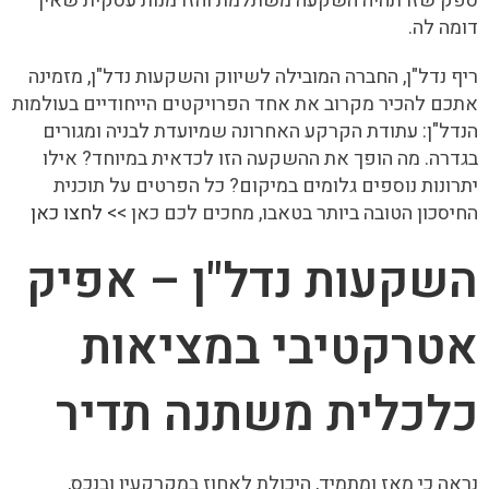
ספק שזו תהיה השקעה משתלמת והזדמנות עסקית שאין
דומה לה.
ריף נדל"ן, החברה המובילה לשיווק והשקעות נדל"ן, מזמינה
אתכם להכיר מקרוב את אחד הפרויקטים הייחודיים בעולמות
הנדל"ן: עתודת הקרקע האחרונה שמיועדת לבניה ומגורים
בגדרה. מה הופך את ההשקעה הזו לכדאית במיוחד? אילו
יתרונות נוספים גלומים במיקום? כל הפרטים על תוכנית
החיסכון הטובה ביותר בטאבו, מחכים לכם כאן >>
לחצו כאן
השקעות נדל"ן – אפיק
אטרקטיבי במציאות
כלכלית משתנה תדיר
נראה כי מאז ומתמיד, היכולת לאחוז במקרקעין ובנכס,