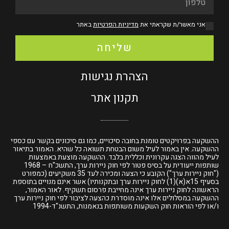
אני מאשר/ת שקראתי את
מדיניות הפרטיות
באתר
שליחה
הצהרת נגישות
תקנון אתר
ההשקעה בפרויקטים טומנת בחובה סיכויים, כמו גם סיכונים בקשר עם כספי
ההשקעה. אין באמור לעיל משום הבטחת תשואה כל שהיא. האמור בתיאור
לעיל מהווה הצגה עקרונית וכללית בלבד. ההשקעה מוצעת באמצעות
שותפות ייעודית על בסיס פטור לפי חוק ניירות ערך, התשכ"ח – 1968
("חוק ניירות ערך") הקובע כי הצעה ומכירה לעד 35 משקיעים
(כמפורט
בסעיף 15א(א)(1) לחוק ניירות ערך
ובתקנותיו) אשר אינם מנויים בתוספת
הראשונה לחוק ניירות ערך אינה מחייבת פרסום תשקיף. לאור האמור,
ההשקעה במסלולים אלו אינה מוסדרת כהצעה לציבור לפי חוק ניירות ערך
ו/או לפי הוראות חוק השקעות משותפות בנאמנות, התשנ"ד-1994