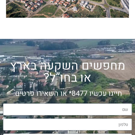
מחפשים השקעה בארץ
או בחו”ל?
חייגו עכשיו 8477* או השאירו פרטים: