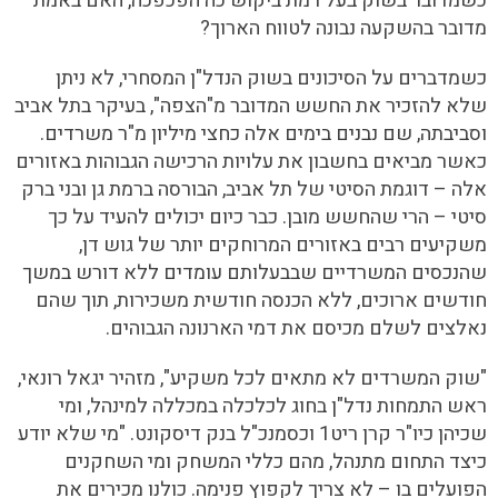
כשמדובר בשוק בעל רמת ביקוש כה הפכפכה, האם באמת
מדובר בהשקעה נבונה לטווח הארוך?
כשמדברים על הסיכונים בשוק הנדל"ן המסחרי, לא ניתן
שלא להזכיר את החשש המדובר מ"הצפה", בעיקר בתל אביב
וסביבתה, שם נבנים בימים אלה כחצי מיליון מ"ר משרדים.
כאשר מביאים בחשבון את עלויות הרכישה הגבוהות באזורים
אלה – דוגמת הסיטי של תל אביב, הבורסה ברמת גן ובני ברק
סיטי – הרי שהחשש מובן. כבר כיום יכולים להעיד על כך
משקיעים רבים באזורים המרוחקים יותר של גוש דן,
שהנכסים המשרדיים שבבעלותם עומדים ללא דורש במשך
חודשים ארוכים, ללא הכנסה חודשית משכירות, תוך שהם
נאלצים לשלם מכיסם את דמי הארנונה הגבוהים.
"שוק המשרדים לא מתאים לכל משקיע", מזהיר יגאל רונאי,
ראש התמחות נדל"ן בחוג לכלכלה במכללה למינהל, ומי
שכיהן כיו"ר קרן ריט1 וכסמנכ"ל בנק דיסקונט. "מי שלא יודע
כיצד התחום מתנהל, מהם כללי המשחק ומי השחקנים
הפועלים בו – לא צריך לקפוץ פנימה. כולנו מכירים את