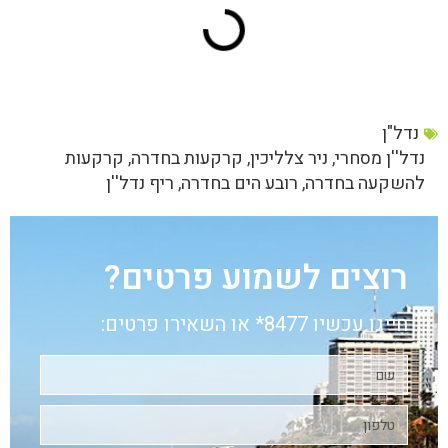
נדל"ן
נדל''ן מסחרי
,
ניר צלליכין
,
קרקעות בחדרה
,
קרקעות
להשקעה בחדרה
,
רובע הים בחדרה
,
ריף נדל''ן
רוצים לשמוע פרטים?
חייגו עכשיו 8477* או השאירו פרטים: