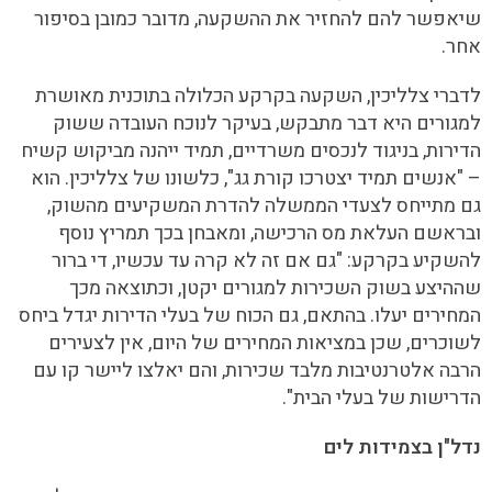
שיאפשר להם להחזיר את ההשקעה, מדובר כמובן בסיפור
אחר.
לדברי צלליכין, השקעה בקרקע הכלולה בתוכנית מאושרת
למגורים היא דבר מתבקש, בעיקר לנוכח העובדה ששוק
הדירות, בניגוד לנכסים משרדיים, תמיד ייהנה מביקוש קשיח
– "אנשים תמיד יצטרכו קורת גג", כלשונו של צלליכין. הוא
גם מתייחס לצעדי הממשלה להדרת המשקיעים מהשוק,
ובראשם העלאת מס הרכישה, ומאבחן בכך תמריץ נוסף
להשקיע בקרקע: "גם אם זה לא קרה עד עכשיו, די ברור
שההיצע בשוק השכירות למגורים יקטן, וכתוצאה מכך
המחירים יעלו. בהתאם, גם הכוח של בעלי הדירות יגדל ביחס
לשוכרים, שכן במציאות המחירים של היום, אין לצעירים
הרבה אלטרנטיבות מלבד שכירות, והם יאלצו ליישר קו עם
הדרישות של בעלי הבית".
נדל"ן בצמידות לים