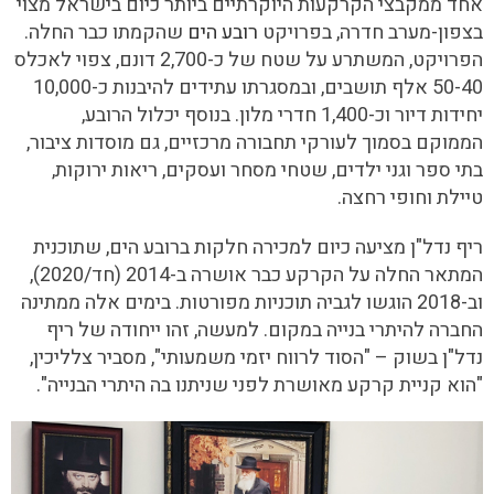
אחד ממקבצי הקרקעות היוקרתיים ביותר כיום בישראל מצוי
בצפון-מערב חדרה, בפרויקט
רובע הים
שהקמתו כבר החלה.
הפרויקט, המשתרע על שטח של כ-2,700 דונם, צפוי לאכלס
50-40 אלף תושבים, ובמסגרתו עתידים להיבנות כ-10,000
יחידות דיור וכ-1,400 חדרי מלון. בנוסף יכלול הרובע,
הממוקם בסמוך לעורקי תחבורה מרכזיים, גם מוסדות ציבור,
בתי ספר וגני ילדים, שטחי מסחר ועסקים, ריאות ירוקות,
טיילת וחופי רחצה.
ריף נדל"ן מציעה כיום למכירה חלקות ברובע הים, שתוכנית
המתאר החלה על הקרקע כבר אושרה ב-2014 (חד/2020),
וב-2018 הוגשו לגביה תוכניות מפורטות. בימים אלה ממתינה
החברה להיתרי בנייה במקום. למעשה, זהו ייחודה של ריף
נדל"ן בשוק – "הסוד לרווח יזמי משמעותי", מסביר צלליכין,
"הוא קניית קרקע מאושרת לפני שניתנו בה היתרי הבנייה".