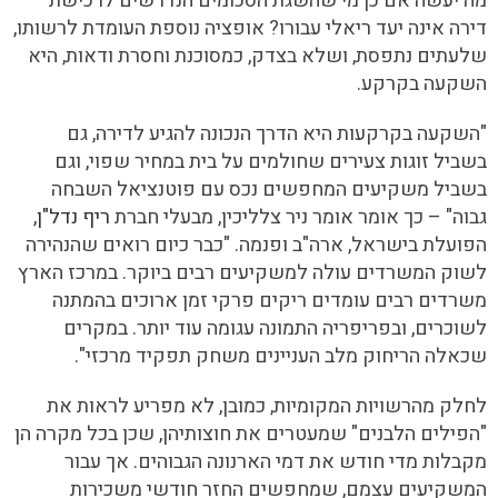
מה יעשה אם כן מי שהשגת הסכומים הנדרשים לרכישת
דירה אינה יעד ריאלי עבורו? אופציה נוספת העומדת לרשותו,
שלעתים נתפסת, ושלא בצדק, כמסוכנת וחסרת ודאות, היא
השקעה בקרקע.
"השקעה בקרקעות היא הדרך הנכונה להגיע לדירה, גם
בשביל זוגות צעירים שחולמים על בית במחיר שפוי, וגם
בשביל משקיעים המחפשים נכס עם פוטנציאל השבחה
גבוה" – כך אומר אומר ניר צלליכין, מבעלי חברת
ריף נדל"ן
,
הפועלת בישראל, ארה"ב ופנמה. "כבר כיום רואים שהנהירה
לשוק המשרדים עולה למשקיעים רבים ביוקר. במרכז הארץ
משרדים רבים עומדים ריקים פרקי זמן ארוכים בהמתנה
לשוכרים, ובפריפריה התמונה עגומה עוד יותר. במקרים
שכאלה הריחוק מלב העניינים משחק תפקיד מרכזי".
לחלק מהרשויות המקומיות, כמובן, לא מפריע לראות את
"הפילים הלבנים" שמעטרים את חוצותיהן, שכן בכל מקרה הן
מקבלות מדי חודש את דמי הארנונה הגבוהים. אך עבור
המשקיעים עצמם, שמחפשים החזר חודשי משכירות