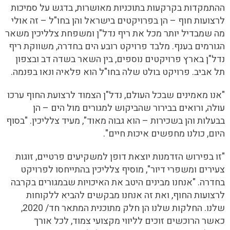
ההתמקדות בקרקעות בתוכניות מאושרות, בדגש על סמיכות
לרצועות חוף – הן בפרויקטים בישראל והן בחו"ל – זה אולי
מה שמבדיל יותר מכל את ריף נדל"ן ומשפחת צלליכין משאר
הגורמים בענף. מלבד פרויקט רובע הים בחדרה, משווקת ריף
נדל"ן בארץ פרויקטים נוספים, בין השאר בשדה דב ובצפון
תל אביב. פרויקט בולט שלה בחו"ל הוא פלאיה ונאו בפנמה.
"אנו מאמינים שבכל העולם, נדל"ן הצמוד לרצועת החוף ערכו
עולה, ורואים בבירור שהביקוש למגורים מול הים – הן
בבעלות והן בשכירות – הוא גבוה מאוד", מעיד צלליכין. "בסוף
היום, כולנו מחפשים איכות חיים".
"זו בפירוש הזדמנות יוצאת דופן למשקיעים פרטיים, זוגות
צעירים ומשפרי דיור", מוסיף צלליכין בהתייחסו לפרויקט
בחדרה. "אנחנו מבינים היטב את האיכויות שבמגורים בקרבה
לרצועות החוף, ואת זה אנחנו מבקשים להביא ללקוחות
שלנו. החלקות שלנו הן חלק מתוכנית המתאר חד/ 2020,
כאשר הרוכשים זוכים לליווי מקצועי צמוד, לכל אורך