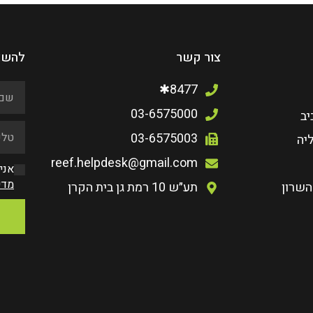
צור קשר
להשא
8477✱
03-6575000
יב
03-6575003
יה
reef.helpdesk@gmail.com
אני
מדי
השרון
תע״ש 10 רמת גן בית הקרן