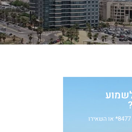
לשמוע
חייגו עכשיו 8477* או השאירו