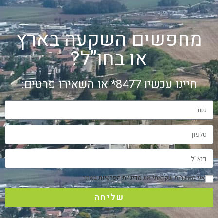
מחפשים השקעה בארץ
או בחו”ל?
חייגו עכשיו 8477* או השאירו פרטים:
אני מאשר/ת שקראתי את
מדיניות הפרטיות
באתר
שליחה