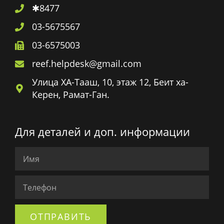
✱8477
03-5675567
03-6575003
reef.helpdesk@gmail.com
Улица ХА-Тааш, 10, этаж 12, Беит ха-
Керен, Рамат-Ган.
Для деталей и доп. информации
ОТПРАВИТЬ