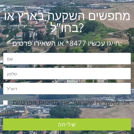
מחפשים השקעה בארץ או
בחו”ל?
חייגו עכשיו 8477* או השאירו פרטים:
אני מאשר/ת שקראתי את
מדיניות הפרטיות
באתר
שליחה