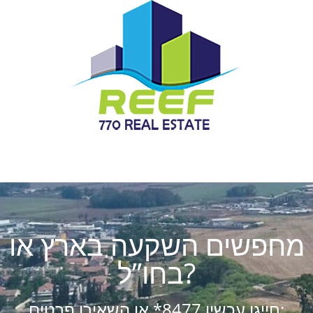
מחפשים השקעה בארץ או
בחו”ל?
חייגו עכשיו 8477* או השאירו פרטים: