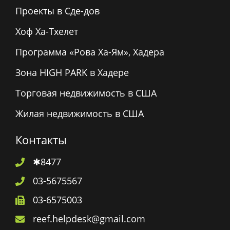
Проекты в Сде-дов
Хоф Ха-Тхелет
Программа «Рова Ха-Ям», Хадера
Зона HIGH PARK в Хадере
Торговая недвижимость в США
Жилая недвижимость в США
Контакты
✱8477
03-5675567
03-6575003
reef.helpdesk@gmail.com