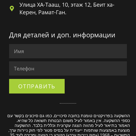
Улица ХА-Тааш, 10, этаж 12, Беит ха-
Керен, Рамат-Ган.
Для деталей и доп. информации
ОТПРАВИТЬ
ההשקעה בפרויקטים טומנת בחובה סיכויים, כמו גם סיכונים בקשר עם
כספי ההשקעה. אין באמור לעיל משום הבטחת תשואה כל שהיא.
האמור בתיאור לעיל מהווה הצגה עקרונית וכללית בלבד. ההשקעה
מוצעת באמצעות שותפות ייעודית על בסיס פטור לפי חוק ניירות ערך,
התשכ»ח – 1968 («חוק ניירות ערך») הקובע כי הצעה ומכירה לעד 35