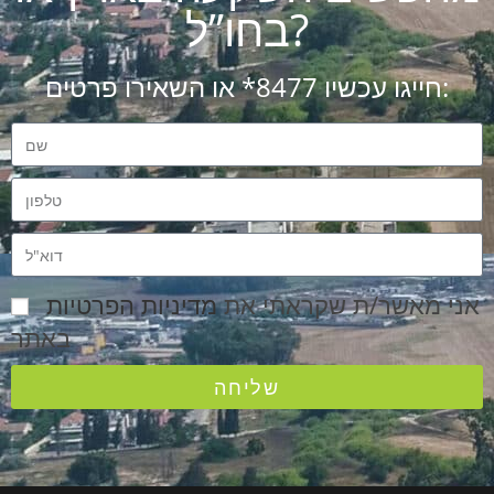
בחו”ל?
חייגו עכשיו 8477* או השאירו פרטים:
אני מאשר/ת שקראתי את
מדיניות הפרטיות
באתר
שליחה