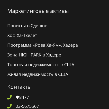
Маркетинговые активы
Проекты в Сде-дов
Хоф Ха-Тхелет
Программа «Рова Ха-Ям», Хадера
Зона HIGH PARK в Хадере
Торговая недвижимость в США
Жилая недвижимость в США
Контакты
✱8477
03-5675567