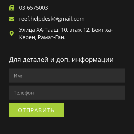
03-6575003
reef.helpdesk@gmail.com
Улица ХА-Тааш, 10, этаж 12, Беит ха-
Керен, Рамат-Ган.
Для деталей и доп. информации
ОТПРАВИТЬ