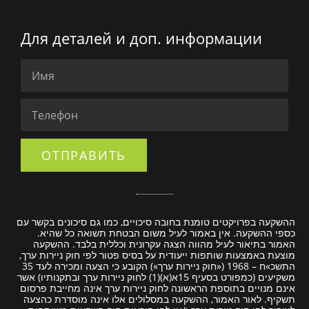
Для деталей и доп. информации
ОТПРАВИТЬ
ההשקעה בפרויקטים טומנת בחובה סיכויים, כמו גם סיכונים בקשר עם
כספי ההשקעה. אין באמור לעיל משום הבטחת תשואה כל שהיא.
האמור בתיאור לעיל מהווה הצגה עקרונית וכללית בלבד. ההשקעה
מוצעת באמצעות שותפות ייעודית על בסיס פטור לפי חוק ניירות ערך,
התשכ»ח – 1968 («חוק ניירות ערך») הקובע כי הצעה ומכירה לעד 35
משקיעים
(כמפורט בסעיף 15א(א)(1) לחוק ניירות ערך
ובתקנותיו) אשר
אינם מנויים בתוספת הראשונה לחוק ניירות ערך אינה מחייבת פרסום
תשקיף. לאור האמור, ההשקעה במסלולים אלו אינה מוסדרת כהצעה