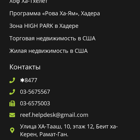
Хоф Ха-Тхелет
Программа «Рова Ха-Ям», Хадера
Зона HIGH PARK в Хадере
Торговая недвижимость в США
Жилая недвижимость в США
Контакты
✱8477
03-5675567
03-6575003
reef.helpdesk@gmail.com
Улица ХА-Тааш, 10, этаж 12, Беит ха-
Керен, Рамат-Ган.