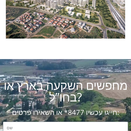
מחפשים השקעה בארץ או
בחו”ל?
חייגו עכשיו 8477* או השאירו פרטים: