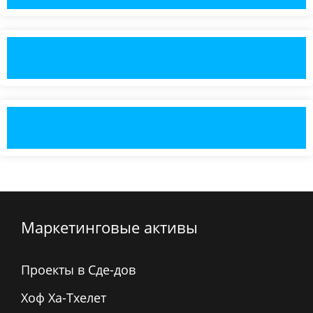
Маркетинговые активы
Проекты в Сде-дов
Хоф Ха-Тхелет