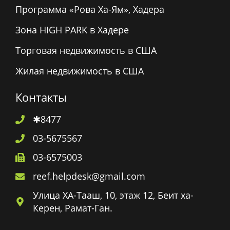
Программа «Рова Ха-Ям», Хадера
Зона HIGH PARK в Хадере
Торговая недвижимость в США
Жилая недвижимость в США
Контакты
✱8477
03-5675567
03-6575003
reef.helpdesk@gmail.com
Улица ХА-Тааш, 10, этаж 12, Беит ха-
Керен, Рамат-Ган.