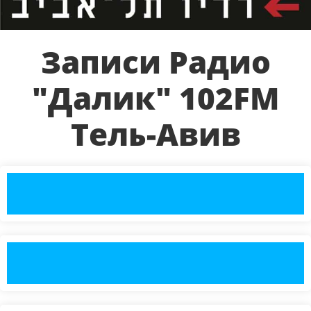
Записи Радио
"Далик" 102FM
Тель-Авив