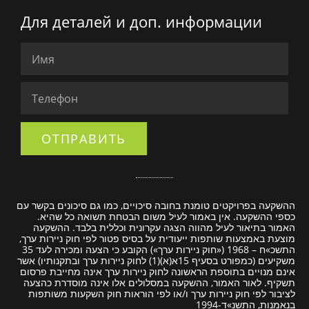
Для деталей и доп. информации
ОТПРАВИТЬ
ההשקעה בפרויקטים טומנת בחובה סיכויים, כמו גם סיכונים בקשר עם
כספי ההשקעה. אין באמור לעיל משום הבטחת תשואה כל שהיא.
האמור בתיאור לעיל מהווה הצגה עקרונית וכללית בלבד. ההשקעה
מוצעת באמצעות שותפות ייעודית על בסיס פטור לפי חוק ניירות ערך,
התשכ»ח – 1968 («חוק ניירות ערך») הקובע כי הצעה ומכירה לעד 35
משקיעים
(כמפורט בסעיף 15א(א)(1) לחוק ניירות ערך
ובתקנותיו) אשר
אינם מנויים בתוספת הראשונה לחוק ניירות ערך אינה מחייבת פרסום
תשקיף. לאור האמור, ההשקעה במסלולים אלו אינה מוסדרת כהצעה
לציבור לפי חוק ניירות ערך ו/או לפי הוראות חוק השקעות משותפות
בנאמנות, התשנ»ד-1994